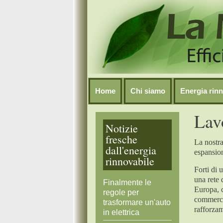
Home
Chi siamo
Energia rinn
Lav
Notizie
fresche
La nostra
dall'energia
espansione
rinnovabile
Forti di 
una rete d
Finalmente le
Europa, 
regole per
commercia
trasformare un'auto
rafforzam
in elettrica