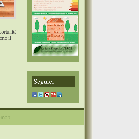
portunità
ono il
Seguici
temap