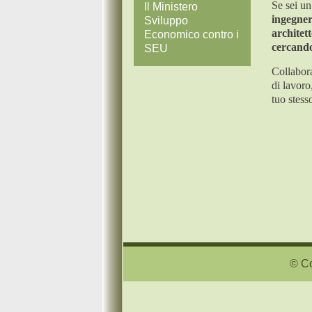
Se sei u
Il Ministero
ingegne
Sviluppo
architet
Economico contro i
cercando
SEU
Collabora
di lavoro
tuo stess
© Co