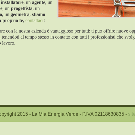
n
installatore
, un
agente
, un
re
, un
progettista
, un
to
, un
geometra
,
stiamo
 proprio te
,
contattaci
!
re con la nostra azienda è vantaggioso per tutti: ti può offrire nuove op
, tenendoti al tempo stesso in contatto con tutti i professionisti che svolg
o lavoro.
pyright 2015 - La Mia Energia Verde - P.IVA 02118630835 -
si