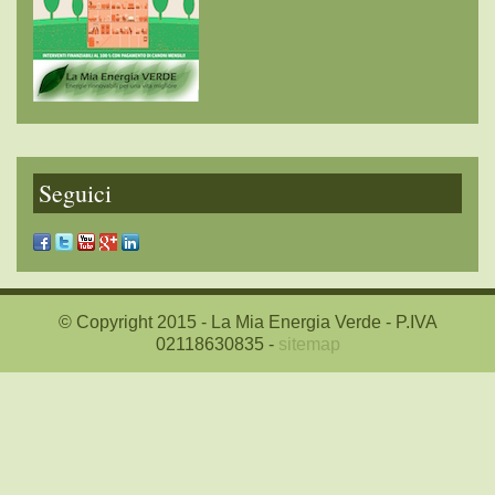
Seguici
© Copyright 2015 - La Mia Energia Verde - P.IVA
02118630835 -
sitemap