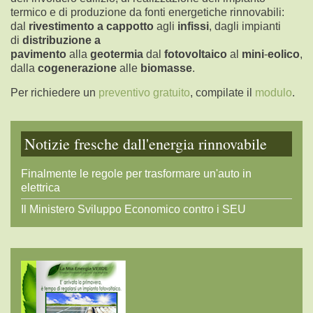
termico e di produzione da fonti energetiche rinnovabili:
dal
rivestimento a cappotto
agli
infissi
, dagli impianti
di
distribuzione a
pavimento
alla
geotermia
dal
fotovoltaico
al
mini
-
eolico
,
dalla
cogenerazione
alle
biomasse
.
Per richiedere un
preventivo gratuito
, compilate il
modulo
.
Notizie
fresche dall'energia rinnovabile
Finalmente le regole per trasformare un'auto in
elettrica
Il Ministero Sviluppo Economico contro i SEU